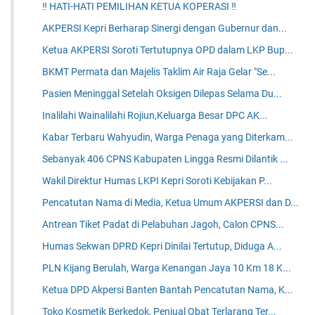
‼️ HATI-HATI PEMILIHAN KETUA KOPERASI ‼️
AKPERSI Kepri Berharap Sinergi dengan Gubernur dan...
Ketua AKPERSI Soroti Tertutupnya OPD dalam LKP Bup...
BKMT Permata dan Majelis Taklim Air Raja Gelar "Se...
Pasien Meninggal Setelah Oksigen Dilepas Selama Du...
Inalilahi Wainalilahi Rojiun,Keluarga Besar DPC AK...
Kabar Terbaru Wahyudin, Warga Penaga yang Diterkam...
Sebanyak 406 CPNS Kabupaten Lingga Resmi Dilantik ...
Wakil Direktur Humas LKPI Kepri Soroti Kebijakan P...
Pencatutan Nama di Media, Ketua Umum AKPERSI dan D...
Antrean Tiket Padat di Pelabuhan Jagoh, Calon CPNS...
Humas Sekwan DPRD Kepri Dinilai Tertutup, Diduga A...
PLN Kijang Berulah, Warga Kenangan Jaya 10 Km 18 K...
Ketua DPD Akpersi Banten Bantah Pencatutan Nama, K...
Toko Kosmetik Berkedok, Penjual Obat Terlarang Ter...