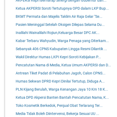
AKPERSI Kepri Berharap Sinergi dengan Gubernur dan...
Ketua AKPERSI Soroti Tertutupnya OPD dalam LKP Bup...
BKMT Permata dan Majelis Taklim Air Raja Gelar "Se...
Pasien Meninggal Setelah Oksigen Dilepas Selama Du...
Inalilahi Wainalilahi Rojiun,Keluarga Besar DPC AK...
Kabar Terbaru Wahyudin, Warga Penaga yang Diterkam...
Sebanyak 406 CPNS Kabupaten Lingga Resmi Dilantik ...
Wakil Direktur Humas LKPI Kepri Soroti Kebijakan P...
Pencatutan Nama di Media, Ketua Umum AKPERSI dan D...
Antrean Tiket Padat di Pelabuhan Jagoh, Calon CPNS...
Humas Sekwan DPRD Kepri Dinilai Tertutup, Diduga A...
PLN Kijang Berulah, Warga Kenangan Jaya 10 Km 18 K...
Ketua DPD Akpersi Banten Bantah Pencatutan Nama, K...
Toko Kosmetik Berkedok, Penjual Obat Terlarang Ter...
Media Tidak Boleh Diintervensi, Bekerja Sesuai UU ...