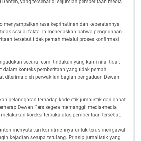
 Banten, yang tersebar di sejumlah pemberitaan media
no menyampaikan rasa keprihatinan dan keberatannya
i tidak sesuai fakta. Ia menegaskan bahwa penggunaan
aan tersebut tidak pernah melalui proses konfirmasi
gadukan secara resmi tindakan yang kami nilai tidak
tut dalam konteks pemberitaan yang tidak pernah
aat diterima oleh perwakilan bagian pengaduan Dewan
an pelanggaran terhadap kode etik jurnalistik dan dapat
berharap Dewan Pers segera memanggil media-media
n melakukan koreksi terbuka atas pemberitaan tersebut.
Banten menyatakan komitmennya untuk terus mengawal
ngin kejadian serupa terulang. Prinsip jurnalistik yang