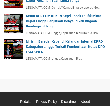
Lensamata.com
Warga Dumai Barat Resah, Gelper "Circle 21"
Kembali Beroperasi di Dekat Masjid, Penjelasan
Kabid Perizinan Tuai Tanda Tanya
LENSAMATA.COM- Dumai,//Kembalinya beroperasi Ge…
Ketua DPD LSM KPK-RI Kepri Encek Taufik Minta
Kejari Lingga Lanjutkan Penyelidikan Dugaan
Pembagian Uang
LENSAMATA.COM- Lingga,Kepulauan Riau//Ketua Dew…
Miris...! Beredar Kabar di Kalangan Internal DPRD
Kabupaten Lingga Terkait Pemberitaan Ketua DPD
LSM KPK-RI
LENSAMATA.COM- Lingga,Kepulauan Ria…