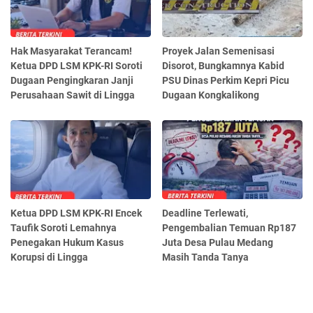
Hak Masyarakat Terancam!
Proyek Jalan Semenisasi
Ketua DPD LSM KPK-RI Soroti
Disorot, Bungkamnya Kabid
Dugaan Pengingkaran Janji
PSU Dinas Perkim Kepri Picu
Perusahaan Sawit di Lingga
Dugaan Kongkalikong
Ketua DPD LSM KPK-RI Encek
Deadline Terlewati,
Taufik Soroti Lemahnya
Pengembalian Temuan Rp187
Penegakan Hukum Kasus
Juta Desa Pulau Medang
Korupsi di Lingga
Masih Tanda Tanya