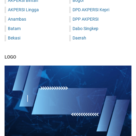
AKPERSI Bintan
Bogor
AKPERSI Lingga
DPD AKPERSI Kepri
Anambas
DPP AKPERSI
Batam
Dabo Singkep
Bekasi
Daerah
LOGO