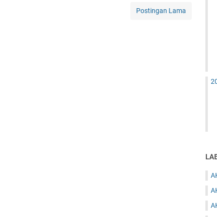
Postingan Lama
2
LA
A
A
A