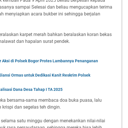
 kembali Pada 9 April 2025 beliau berpesan kepada
uasanya sampai Selesai dan beliau mengucapkan terima
ah menyiapkan acara bukber ini sehingga berjalan
ralaskan karpet merah bahkan beralaskan koran bekas
halawat dan hapalan surat pendek.
 Aksi di Polsek Bogor Protes Lambannya Penanganan
Aliansi Ormas untuk Dedikasi Kanit Reskrim Polsek
lisasi Dana Desa Tahap I TA 2025
eka bersama-sama membaca doa buka puasa, lalu
krispi dan segelas teh dingin.
elama satu minggu dengan menekankan nilai-nilai
k rasa persaudaraan, sehingga mereka bisa lebih