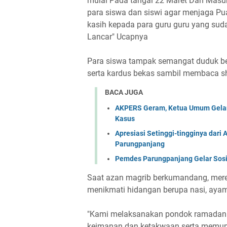
mulai Pada tangal 22 Maret Dan Masuk
para siswa dan siswi agar menjaga P
kasih kepada para guru guru yang sud
Lancar" Ucapnya
Para siswa tampak semangat duduk be
serta kardus bekas sambil membaca s
BACA JUGA
AKPERS Geram, Ketua Umum Gelar
Kasus
Apresiasi Setinggi-tingginya dari 
Parungpanjang
Pemdes Parungpanjang Gelar Sosia
Saat azan magrib berkumandang, mer
menikmati hidangan berupa nasi, ayam 
"Kami melaksanakan pondok ramadan s
keimanan dan ketakwaan serta memupu