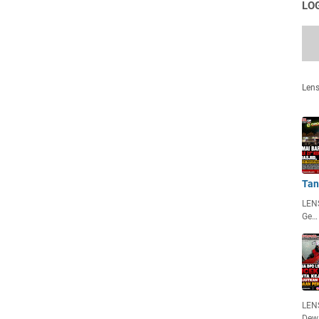
LO
Len
Tan
LEN
Ge…