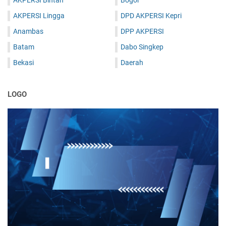
AKPERSI Bintan
Bogor
AKPERSI Lingga
DPD AKPERSI Kepri
Anambas
DPP AKPERSI
Batam
Dabo Singkep
Bekasi
Daerah
LOGO