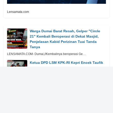
Lensamata.com
Warga Dumai Barat Resah, Gelper "Circle
21" Kembali Beroperasi di Dekat Masjid,
Penjelasan Kabid Perizinan Tuai Tanda
Tanya
LENSAMATA.COM- Dumai,//Kembalinya beroperasi Ge…
Ketua DPD LSM KPK-RI Kepri Encek Taufik
Minta Kejari Lingga Lanjutkan Penyelidikan
Dugaan Pembagian Uang
LENSAMATA.COM- Lingga,Kepulauan Riau//Ketua
Dew…
Miris...! Beredar Kabar di Kalangan Internal
DPRD Kabupaten Lingga Terkait
Pemberitaan Ketua DPD LSM KPK-RI
LENSAMATA.COM- Lingga,Kepulauan Ria…