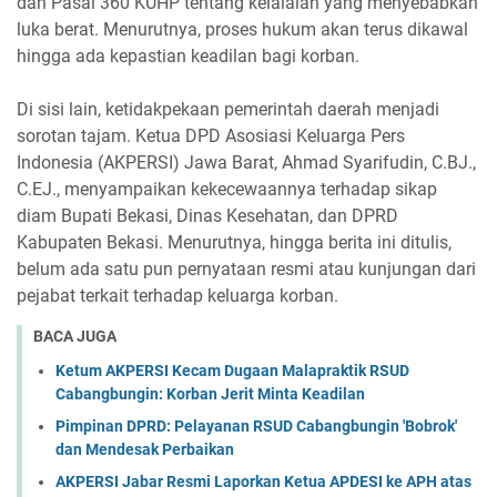
dan Pasal 360 KUHP tentang kelalaian yang menyebabkan
luka berat. Menurutnya, proses hukum akan terus dikawal
hingga ada kepastian keadilan bagi korban.
Di sisi lain, ketidakpekaan pemerintah daerah menjadi
sorotan tajam. Ketua DPD Asosiasi Keluarga Pers
Indonesia (AKPERSI) Jawa Barat, Ahmad Syarifudin, C.BJ.,
C.EJ., menyampaikan kekecewaannya terhadap sikap
diam Bupati Bekasi, Dinas Kesehatan, dan DPRD
Kabupaten Bekasi. Menurutnya, hingga berita ini ditulis,
belum ada satu pun pernyataan resmi atau kunjungan dari
pejabat terkait terhadap keluarga korban.
BACA JUGA
Ketum AKPERSI Kecam Dugaan Malapraktik RSUD
Cabangbungin: Korban Jerit Minta Keadilan
Pimpinan DPRD: Pelayanan RSUD Cabangbungin 'Bobrok'
dan Mendesak Perbaikan
AKPERSI Jabar Resmi Laporkan Ketua APDESI ke APH atas