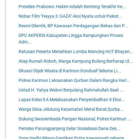
Presiden Prabowo: Hakim Adalah Benteng Terakhir Ke...
Nobar Film "Hayya 3: GAZA" Aksi Nyata untuk Palest...
Resmi Dilantik, BP Kawasan Perdagangan Bebas dan P...
DPC AKPERSI Kabupaten Lingga Rampungkan Proses
Adm...
Ratusan Peserta Meriahkan Lomba Mancing HUT Bhayan...
Atap Rumah Roboh, Warga Kampung Bulang Berharap Ul...
Situasi Objek Wisata di Karimun Kondusif Selama Li...
Polres Karimun Laksanakan Qurban Dalam Rangka Hari...
Ustad H. Yahya Waloni Berpulang Rahmatullah Saat ...
Lapas Kelas ll A Melaksanakan Penyembelihan 9 Ekor...
Warga Desa Jelutung Kecamatan Meral Barat,Qurba...
Dukung Swasembada Pangan Nasional, Polres Karimun ...
Pemdes Parungpanjang Gelar Sosialisasi Dana Des...
Yoga Hadhi Wijaya Gantikan Putra Irawansyah sebaga...