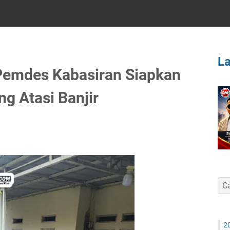
L
emdes Kabasiran Siapkan
g Atasi Banjir
2