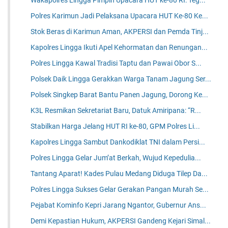
Wakapolres Lingga Pimpin Upacara HUT ke-80 RI: Teg...
Polres Karimun Jadi Pelaksana Upacara HUT Ke-80 Ke...
Stok Beras di Karimun Aman, AKPERSI dan Pemda Tinj...
Kapolres Lingga Ikuti Apel Kehormatan dan Renungan...
Polres Lingga Kawal Tradisi Taptu dan Pawai Obor S...
Polsek Daik Lingga Gerakkan Warga Tanam Jagung Ser...
Polsek Singkep Barat Bantu Panen Jagung, Dorong Ke...
K3L Resmikan Sekretariat Baru, Datuk Amiripana: “R...
Stabilkan Harga Jelang HUT RI ke-80, GPM Polres Li...
Kapolres Lingga Sambut Dankodiklat TNI dalam Persi...
Polres Lingga Gelar Jum’at Berkah, Wujud Kepedulia...
Tantang Aparat! Kades Pulau Medang Diduga Tilep Da...
Polres Lingga Sukses Gelar Gerakan Pangan Murah Se...
Pejabat Kominfo Kepri Jarang Ngantor, Gubernur Ans...
Demi Kepastian Hukum, AKPERSI Gandeng Kejari Simal...