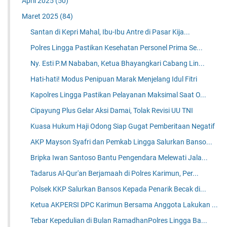
April 2025
(50)
Maret 2025
(84)
Santan di Kepri Mahal, Ibu-Ibu Antre di Pasar Kija...
Polres Lingga Pastikan Kesehatan Personel Prima Se...
Ny. Esti P.M Nababan, Ketua Bhayangkari Cabang Lin...
Hati-hati! Modus Penipuan Marak Menjelang Idul Fitri
Kapolres Lingga Pastikan Pelayanan Maksimal Saat O...
Cipayung Plus Gelar Aksi Damai, Tolak Revisi UU TNI
Kuasa Hukum Haji Odong Siap Gugat Pemberitaan Negatif
AKP Mayson Syafri dan Pemkab Lingga Salurkan Banso...
Bripka Iwan Santoso Bantu Pengendara Melewati Jala...
Tadarus Al-Qur'an Berjamaah di Polres Karimun, Per...
Polsek KKP Salurkan Bansos Kepada Penarik Becak di...
Ketua AKPERSI DPC Karimun Bersama Anggota Lakukan ...
Tebar Kepedulian di Bulan RamadhanPolres Lingga Ba...